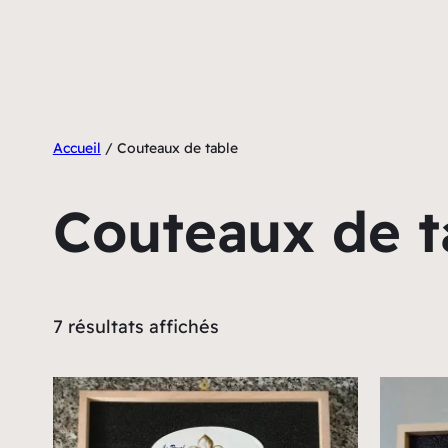
Aller
au
contenu
Accueil
/ Couteaux de table
Couteaux de t
Trié
7 résultats affichés
par
prix
croissant