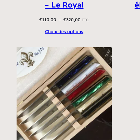
– Le Royal
é
Plage
€
110,00
–
€
320,00
TTC
de
Choix des options
prix :
€110,00
à
€320,00