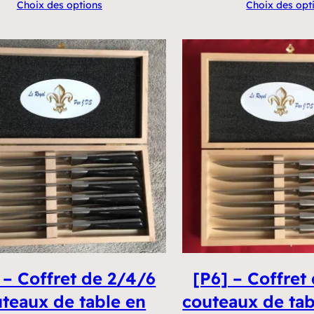
Choix des options
Choix des opt
prix :
€100,00
à
€280,00
 – Coffret de 2/4/6
[P6] – Coffret
teaux de table en
couteaux de tab