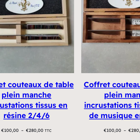
et couteaux de table
Coffret coutea
plein manche
plein ma
ustations tissus en
incrustations t
résine 2/4/6
de musique e
Plage
€
100,00
–
€
280,00
€
100,00
–
€
280
TTC
de