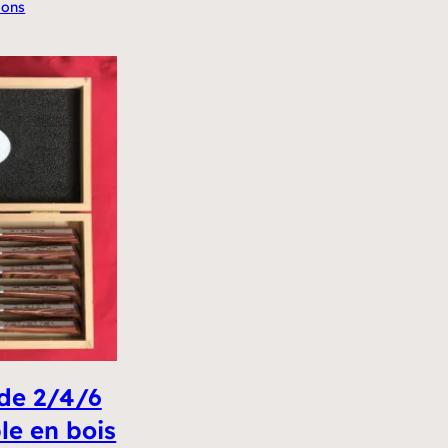
ions
prix :
€100,00
à
€280,00
 de 2/4/6
le en bois