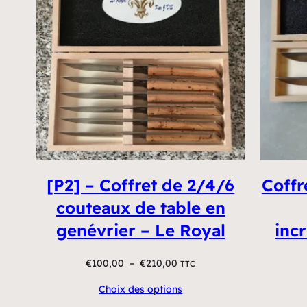
[P2] – Coffret de 2/4/6
Coffr
couteaux de table en
genévrier – Le Royal
incr
Plage
€
100,00
–
€
210,00
TTC
de
Choix des options
prix :