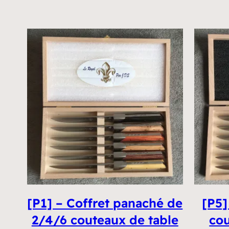
€100,00
à
€210,00
[P1] – Coffret panaché de
[P5]
2/4/6 couteaux de table
cou