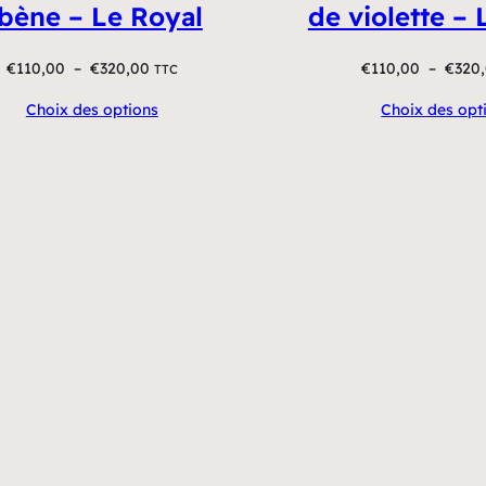
bène – Le Royal
de violette – 
Plage
€
110,00
–
€
320,00
€
110,00
–
€
320
TTC
de
Choix des options
Choix des opt
prix :
€110,00
à
€320,00